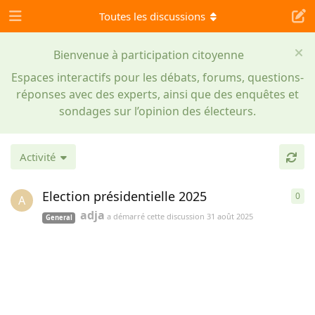
Toutes les discussions
Bienvenue à participation citoyenne
Espaces interactifs pour les débats, forums, questions-
réponses avec des experts, ainsi que des enquêtes et
sondages sur l’opinion des électeurs.
Activité
Election présidentielle 2025
0
0
ré
A
adja
a démarré cette discussion
31 août 2025
General